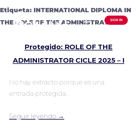
Saltar
Etiqueta:
INTERNATIONAL DIPLOMA IN
al
SIGN IN
THE ROLE OF THE ADMINISTRATOR
contenido
Protegido: ROLE OF THE
ADMINISTRATOR CICLE 2025 – I
No hay extracto porque es una
entrada protegida.
Seguir leyendo →