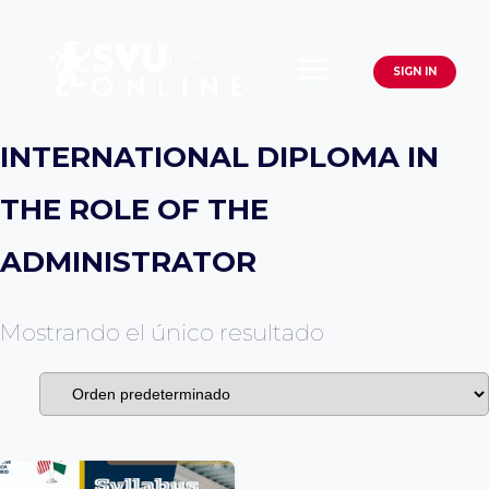
Saltar
al
SIGN IN
contenido
INTERNATIONAL DIPLOMA IN
THE ROLE OF THE
ADMINISTRATOR
Mostrando el único resultado